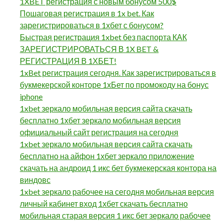
1XBET регистрация с новым бонусом 500$
Пошаговая регистрация в 1x bet. Как
зарегистрироваться в 1хбет с бонусом?
Быстрая регистрация 1xbet без паспорта КАК
ЗАРЕГИСТРИРОВАТЬСЯ В 1X BET &
РЕГИСТРАЦИЯ В 1ХБЕТ!
1xBet регистрация сегодня. Как зарегистрироваться в
букмекерской конторе 1хБет по промокоду на бонус
iphone
1xbet зеркало мобильная версия сайта скачать
бесплатно 1хбет зеркало мобильная версия
официальный сайт регистрация на сегодня
1xbet зеркало мобильная версия сайта скачать
бесплатно на айфон 1хбет зеркало приложение
скачать на андроид 1 икс бет букмекерская контора на
виндовс
1xbet зеркало рабочее на сегодня мобильная версия
личный кабинет вход 1хбет скачать бесплатно
мобильная старая версия 1 икс бет зеркало рабочее