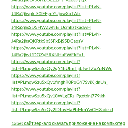
https://www.youtube.com/playlist?list=PLvN-
J4Ra2jhvpk-S0lFFgeYUjowXoTAlx
https://www.youtube.com/playlist?list=PLvN-
J4Ra2jhsSD5HWZwNB_UcmhztkadwH
https://www.youtube.com/playlist?list=PLvN-
J4Ra2jhsQKRtkSbSSFxBjS5DCaqsV
https://www.youtube.com/playlist?list=PLvN-
J4Ra2jhvJfDOZylSRXNHuEWFkEuJ_
https://www.youtube.com/playlist?
list=PLmqwSzu5xQv2gY1hUfmTjibfwTZoZpNWc
https://www.youtube.com/playlist?
list=PLmqwSzu5xQv1fmghR0PoGY7SviX_dnUn_
https://www.youtube.com/playlist?
list=PLmqwSzu5xQv18WLgERs_Pget6nj779jkh
https://www.youtube.com/playlist?
list=PLmqwSzu5xQv2lDfovHa9bMmYwCH3ade-d
1xbet сайт зеркало скачать приложение на компьютер