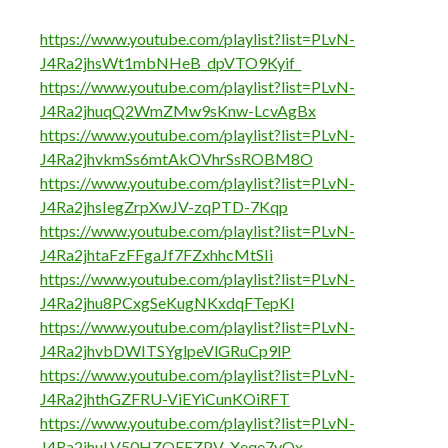
https://www.youtube.com/playlist?list=PLvN-
J4Ra2jhsWt1mbNHeB_dpVTO9Kyif_
https://www.youtube.com/playlist?list=PLvN-
J4Ra2jhuqQ2WmZMw9sKnw-LcvAgBx
https://www.youtube.com/playlist?list=PLvN-
J4Ra2jhvkmSs6mtAkOVhrSsROBM8O
https://www.youtube.com/playlist?list=PLvN-
J4Ra2jhsIegZrpXwJV-zqPTD-7Kqp
https://www.youtube.com/playlist?list=PLvN-
J4Ra2jhtaFzFFgaJf7FZxhhcMtSIi
https://www.youtube.com/playlist?list=PLvN-
J4Ra2jhu8PCxgSeKugNKxdqFTepKl
https://www.youtube.com/playlist?list=PLvN-
J4Ra2jhvbDWITSYglpeVlGRuCp9lP
https://www.youtube.com/playlist?list=PLvN-
J4Ra2jhthGZFRU-ViEYiCunKOiRFT
https://www.youtube.com/playlist?list=PLvN-
J4Ra2jhuLV50HZOEEZPV_Xeqe7yQx