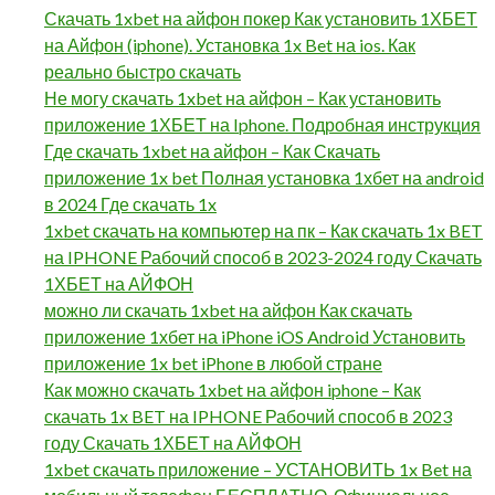
Скачать 1xbet на айфон покер Как установить 1ХБЕТ
на Айфон (iphone). Установка 1x Bet на ios. Как
реально быстро скачать
Не могу скачать 1xbet на айфон – Как установить
приложение 1ХБЕТ на Iphone. Подробная инструкция
Где скачать 1xbet на айфон – Как Скачать
приложение 1x bet Полная установка 1хбет на android
в 2024 Где скачать 1x
1xbet скачать на компьютер на пк – Как скачать 1x BET
на IPHONE Рабочий способ в 2023-2024 году Скачать
1ХБЕТ на АЙФОН
можно ли скачать 1xbet на айфон Как скачать
приложение 1хбет на iPhone iOS Android Установить
приложение 1x bet iPhone в любой стране
Как можно скачать 1xbet на айфон iphone – Как
скачать 1x BET на IPHONE Рабочий способ в 2023
году Скачать 1ХБЕТ на АЙФОН
1xbet скачать приложение – УСТАНОВИТЬ 1x Bet на