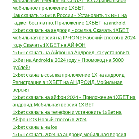
мобильный телефон БЕСПЛАТНО. Официальное
мобильное приложение 1ХБЕТ.
Как скачать 1xbet в России – Установить 1x BET на
гаджет бесплатно. Приложение 1ХБЕТ на android.
1xbet скачать на андроид – ссылка. Скачать 1ХБЕТ
мобильная версия на IPHONE Рабочий способ в 2024
году Скачать 1Х БЕТ на АЙФОН
1xbet скачать на Айфон на Андроид: как установить
1хбет на Android в 2024 году + Промокод на 5000
рублей!
1xbet скачать ссылка приложение 1Х на андроид.
Регистрация в 1ХБЕТ на АНДРОИД. Мобильная
версия
1xbet скачать на айфон 2024 – Приложение 1ХБЕТ на
андроид. Мобильная версия 1X BET
1xbet скачать на телефон и установить 1xBet на
Айфон iOS Новый способ в 2024
1xbet скачать на ios
1xbet скачать 2024 на андроид мобильная версия