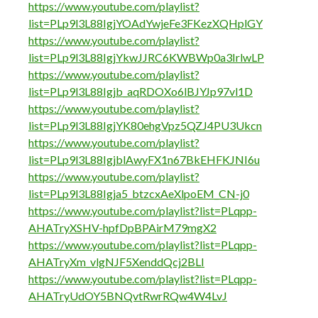
https://www.youtube.com/playlist?
list=PLp9l3L88IgjYOAdYwjeFe3FKezXQHplGY
https://www.youtube.com/playlist?
list=PLp9l3L88IgjYkwJJRC6KWBWp0a3IrlwLP
https://www.youtube.com/playlist?
list=PLp9l3L88Igjb_aqRDOXo6lBJYJp97vl1D
https://www.youtube.com/playlist?
list=PLp9l3L88IgjYK80ehgVpz5QZJ4PU3Ukcn
https://www.youtube.com/playlist?
list=PLp9l3L88IgjblAwyFX1n67BkEHFKJNI6u
https://www.youtube.com/playlist?
list=PLp9l3L88Igja5_btzcxAeXlpoEM_CN-j0
https://www.youtube.com/playlist?list=PLqpp-
AHATryXSHV-hpfDpBPAirM79mgX2
https://www.youtube.com/playlist?list=PLqpp-
AHATryXm_vlgNJF5XenddQcj2BLI
https://www.youtube.com/playlist?list=PLqpp-
AHATryUdOY5BNQvtRwrRQw4W4LvJ