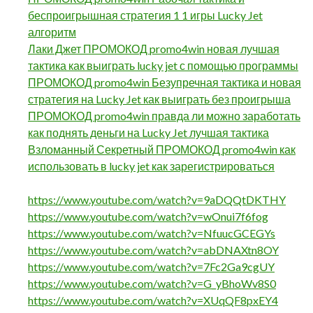
беспроигрышная стратегия 1 1 игры Lucky Jet
алгоритм
Лаки Джет ПРОМОКОД promo4win новая лучшая
тактика как выиграть lucky jet с помощью программы
ПРОМОКОД promo4win Безупречная тактика и новая
стратегия на Lucky Jet как выиграть без проигрыша
ПРОМОКОД promo4win правда ли можно заработать
как поднять деньги на Lucky Jet лучшая тактика
Взломанный Секретный ПРОМОКОД promo4win как
использовать в lucky jet как зарегистрироваться
https://www.youtube.com/watch?v=9aDQQtDKTHY
https://www.youtube.com/watch?v=wOnui7f6fog
https://www.youtube.com/watch?v=NfuucGCEGYs
https://www.youtube.com/watch?v=abDNAXtn8OY
https://www.youtube.com/watch?v=7Fc2Ga9cgUY
https://www.youtube.com/watch?v=G_yBhoWv8S0
https://www.youtube.com/watch?v=XUqQF8pxEY4