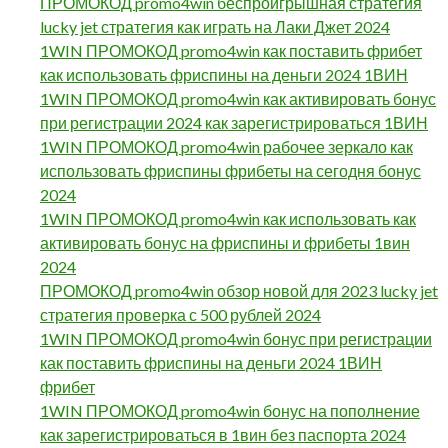
ПРОМОКОД promo4win беспроигрышная стратегия
lucky jet стратегия как играть на Лаки Джет 2024
1WIN ПРОМОКОД promo4win как поставить фрибет
как использовать фриспины на деньги 2024 1ВИН
1WIN ПРОМОКОД promo4win как активировать бонус
при регистрации 2024 как зарегистрироваться 1ВИН
1WIN ПРОМОКОД promo4win рабочее зеркало как
использовать фриспины фрибеты на сегодня бонус
2024
1WIN ПРОМОКОД promo4win как использовать как
активировать бонус на фриспины и фрибеты 1вин
2024
ПРОМОКОД promo4win обзор новой для 2023 lucky jet
стратегия проверка с 500 рублей 2024
1WIN ПРОМОКОД promo4win бонус при регистрации
как поставить фриспины на деньги 2024 1ВИН
фрибет
1WIN ПРОМОКОД promo4win бонус на пополнение
как зарегистрироваться в 1вин без паспорта 2024