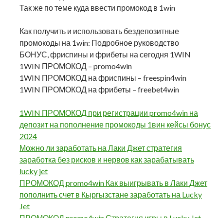
Так же по теме куда ввести промокод в 1win
Как получить и использовать бездепозитные
промокоды на 1win: Подробное руководство
БОНУС, фриспины и фрибеты на сегодня 1WIN
1WIN ПРОМОКОД – promo4win
1WIN ПРОМОКОД на фриспины – freespin4win
1WIN ПРОМОКОД на фрибеты – freebet4win
1WIN ПРОМОКОД при регистрации promo4win на
депозит на пополнение промокоды 1вин кейсы бонус
2024
Можно ли заработать на Лаки Джет стратегия
заработка без рисков и нервов как зарабатывать
lucky jet
ПРОМОКОД promo4win Как выигрывать в Лаки Джет
пополнить счет в Кыргызстане заработать на Lucky
Jet
ПРОМОКОД promo4win Стратегия игры в Lucky Jet