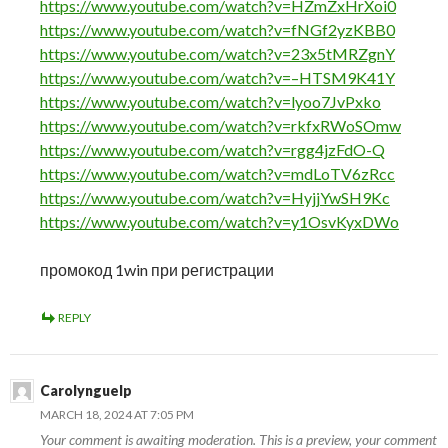
https://www.youtube.com/watch?v=HZmZxHrXoi0
https://www.youtube.com/watch?v=fNGf2yzKBB0
https://www.youtube.com/watch?v=23x5tMRZgnY
https://www.youtube.com/watch?v=–HTSM9K41Y
https://www.youtube.com/watch?v=lyoo7JvPxko
https://www.youtube.com/watch?v=rkfxRWoSOmw
https://www.youtube.com/watch?v=rgg4jzFdO-Q
https://www.youtube.com/watch?v=mdLoTV6zRcc
https://www.youtube.com/watch?v=HyjjYwSH9Kc
https://www.youtube.com/watch?v=y1OsvKyxDWo
промокод 1win при регистрации
REPLY
Carolynguelp
MARCH 18, 2024 AT 7:05 PM
Your comment is awaiting moderation. This is a preview, your comment