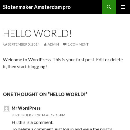
Search
Slotenmaker Amsterdam pro
SKIP
PRIMAR
TO
MENU
CONTENT
HELLO WORLD!
SEPTEMBER 5, 2014
ADMIN
1 COMMENT
Welcome to WordPress. This is your first post. Edit or delete
it, then start blogging!
ONE THOUGHT ON “HELLO WORLD!”
Mr WordPress
SEPTEMBER 23, 2014 AT 12:18 PM
Hi, this is a comment.
To delete a comment, just log in and view the post's