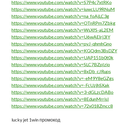
https://www.youtube.com/watch?v=S7P4c7xtRKo
https://www.youtube.com/watch?v=iuwcLU9RNuM
https://www.youtube.com/watch?v=na_foAjLC3g
https://www.youtube.com/watch?v=OTnRPm7Zbkg
https://www.youtube.com/watch?v=WsXfS-aL2EM
https://www.youtube.com/watch?v=U6wAEIrj3IY
https://www.youtube.com/watch?v=pvJ-qhmhGno
https://www.youtube.com/watch?v=KGQdm3BsDZY
https://www.youtube.com/watch?v=UAP151b0t0k
https://www.youtube.com/watch?v=SLC7BZpIzio
https://www.youtube.com/watch?v=8xDb_cJRups
https://www.youtube.com/watch?v=-eM9Y8eGZgs
https://www.youtube.com/watch?v=-FcUzjhSXak
https://www.youtube.com/watch?v=3-dGLzcDABo
https://www.youtube.com/watch?v=8EdunMrrisI
https://www.youtube.com/watch?v=72x018Zmcc8
lucky jet 1win промокод