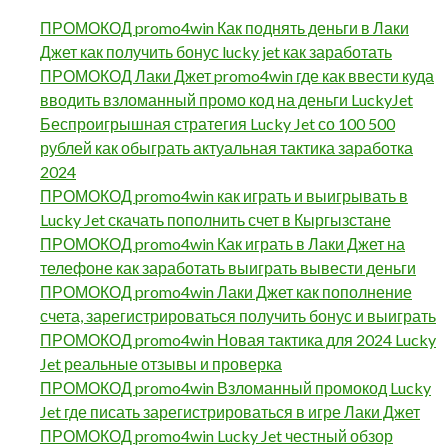
ПРОМОКОД promo4win Как поднять деньги в Лаки
Джет как получить бонус lucky jet как заработать
ПРОМОКОД Лаки Джет promo4win где как ввести куда
вводить взломанный промо код на деньги LuckyJet
Беспроигрышная стратегия Lucky Jet со 100 500
рублей как обыграть актуальная тактика заработка
2024
ПРОМОКОД promo4win как играть и выигрывать в
Lucky Jet скачать пополнить счет в Кыргызстане
ПРОМОКОД promo4win Как играть в Лаки Джет на
телефоне как заработать выиграть вывести деньги
ПРОМОКОД promo4win Лаки Джет как пополнение
счета, зарегистрироваться получить бонус и выиграть
ПРОМОКОД promo4win Новая тактика для 2024 Lucky
Jet реальные отзывы и проверка
ПРОМОКОД promo4win Взломанный промокод Lucky
Jet где писать зарегистрироваться в игре Лаки Джет
ПРОМОКОД promo4win Lucky Jet честный обзор